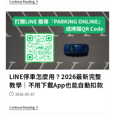
2026
Continue Reading
最
新！
月
租
停
車
位
申
請
完
整
教
學：
PARKING
ONLINE
線
上
LINE停車怎麼用？2026最新完整
申
請
教學｜不用下載App也能自動扣款
Vs
傳
統
Post
2026-05-07
方
published:
式
比
LINE
Continue Reading
較
停