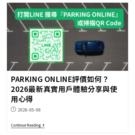
車
怎
麼
用？
2026
最
新
完
整
教
學
｜
不
用
下
載
PARKING ONLINE評價如何？
App
也
2026最新真實用戶體驗分享與使
能
自
用心得
動
扣
款
Post
2026-05-06
published:
PARKING
Continue Reading
ONLINE
評