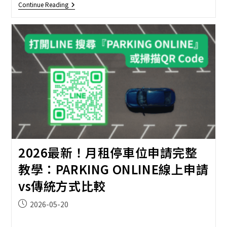
附
Continue Reading
近
停
車
場
400
公
尺
內
查
詢：
台
灣
LINE
智
慧
停
車
2026最新！月租停車位申請完整
完
整
教學：PARKING ONLINE線上申請
指
南
vs傳統方式比較
Post
2026-05-20
published: