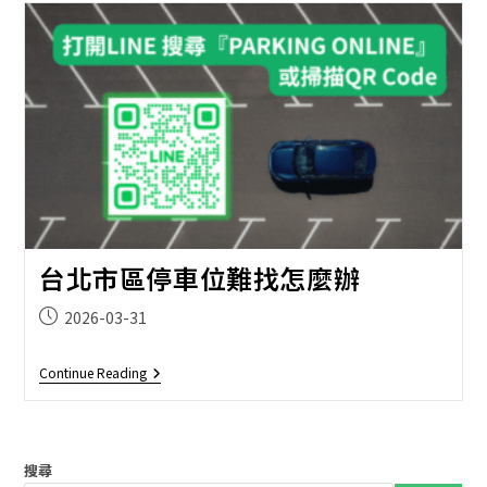
什
麼？
台
灣
第
一
個
LINE
智
慧
停
車
服
務
完
台北市區停車位難找怎麼辦
整
介
紹
Post
2026-03-31
published:
台
Continue Reading
北
市
區
停
車
搜尋
位