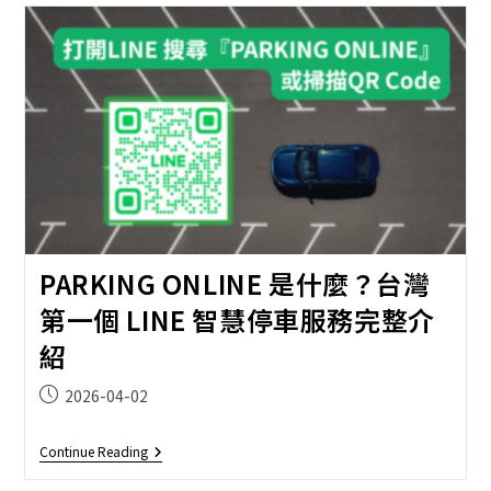
價
如
何？
2026
最
新
真
實
用
戶
體
驗
分
享
與
PARKING ONLINE 是什麼？台灣
使
用
第一個 LINE 智慧停車服務完整介
心
得
紹
Post
2026-04-02
published:
PARKING
Continue Reading
ONLINE
是